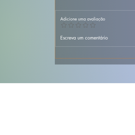
Adicione uma avaliação
🐟🥔 Bacalhau à
Escreva um comentário
Margarida da Praça –
Versão Simples e
Deliciosa