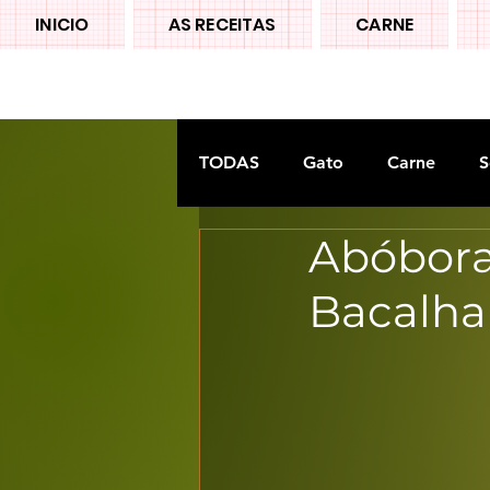
INICIO
AS RECEITAS
CARNE
TODAS
Gato
Carne
S
Abóbora
Doces tradiconais
FRUTA
Bacalh