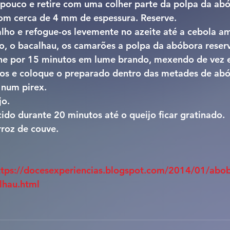
pouco e retire com uma colher parte da polpa da abó
om cerca de 4 mm de espessura. Reserve.
alho e refogue-os levemente no azeite até a cebola am
co, o bacalhau, os camarões a polpa da abóbora reserv
nhe por 15 minutos em lume brando, mexendo de vez
ros e coloque o preparado dentro das metades de abó
 num pirex.
jo.
ido durante 20 minutos até o queijo ficar gratinado.
roz de couve.
ttps://docesexperiencias.blogspot.com/2014/01/abo
lhau.html