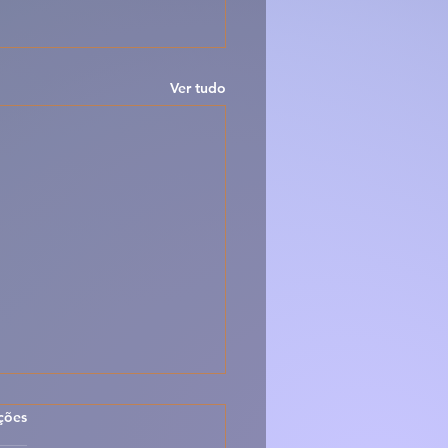
Ver tudo
las.
ções