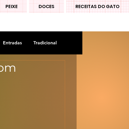
PEIXE
DOCES
RECEITAS DO GATO
Entradas
Tradicional
com