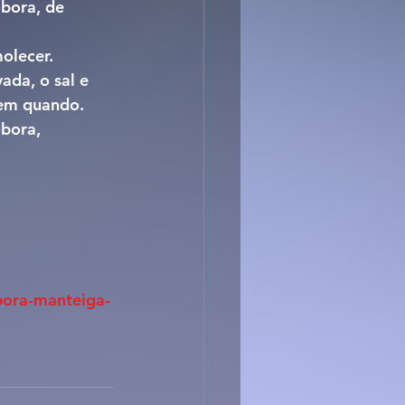
bora, de 
olecer. 
ada, o sal e 
 em quando.
bora, 
bora-manteiga-