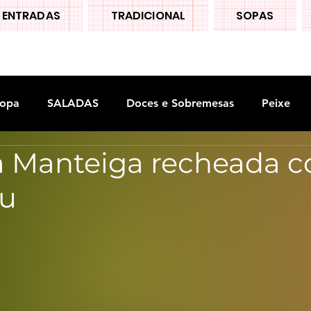
ENTRADAS
TRADICIONAL
SOPAS
opa
SALADAS
Doces e Sobremesas
Peixe
 Manteiga recheada 
S
Legumes
au