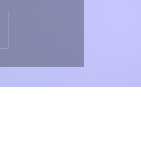
 Peixe-Espada Frito
Arroz de Tomate –
sico, Caseiro e Cheio
abor 🇵🇹