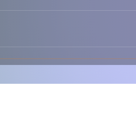
🦀✨ Sapateira Recheada à
🐟🍅
Portuguesa – Cremosa,
com 
Fresca e Irresistível 🇵🇹
Clás
de S