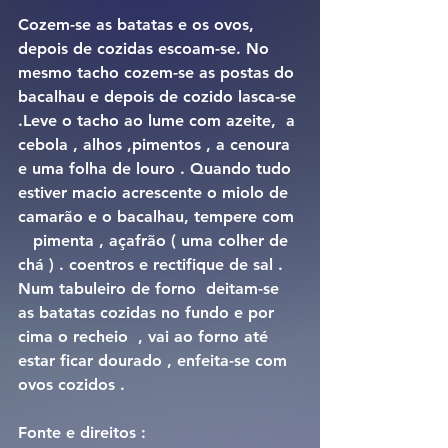
Cozem-se as batatas e os ovos, 
depois de cozidas escoam-se. No 
mesmo tacho cozem-se as postas do 
bacalhau e depois de cozido lasca-se 
.Leve o tacho ao lume com azeite,  a 
cebola , alhos ,pimentos , a cenoura 
e uma folha de louro . Quando tudo 
estiver macio acrescente o miolo de 
camarão e o bacalhau, tempere com 
   pimenta , açafrão ( uma colher de 
chá ) . coentros e rectifique de sal . 
Num tabuleiro de forno  deitam-se 
as batatas cozidas no fundo e por 
cima o recheio  , vai ao forno até 
estar ficar dourado , enfeita-se com 
ovos cozidos . 
Fonte e direitos : 