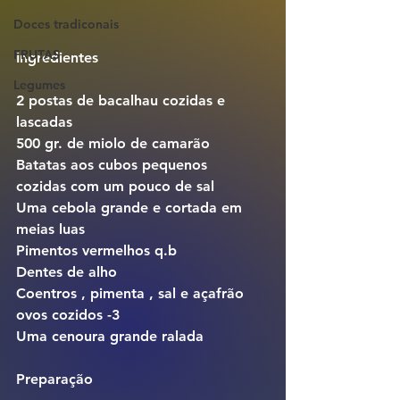
Doces tradiconais
FRUTAS
Ingredientes
Legumes
2 postas de bacalhau cozidas e 
lascadas
500 gr. de miolo de camarão
Batatas aos cubos pequenos  
cozidas com um pouco de sal
Uma cebola grande e cortada em 
meias luas
Pimentos vermelhos q.b
Dentes de alho
Coentros , pimenta , sal e açafrão
ovos cozidos -3
Uma cenoura grande ralada
Preparação 