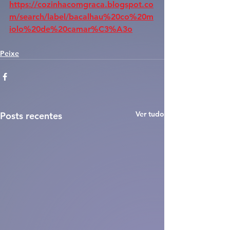
https://cozinhacomgraca.blogspot.co
m/search/label/bacalhau%20co%20m
iolo%20de%20camar%C3%A3o
Peixe
Ver tudo
Posts recentes