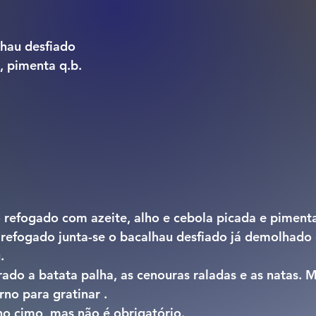
hau desfiado
, pimenta q.b.
 refogado junta-se o bacalhau desfiado já demolhado 
.
ado a batata palha, as cenouras raladas e as natas. M
rno para gratinar .
no cimo, mas não é obrigatório.