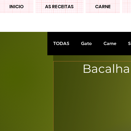
INICIO
AS RECEITAS
CARNE
TODAS
Gato
Carne
S
Bacalhau
Doces tradiconais
FRUTA