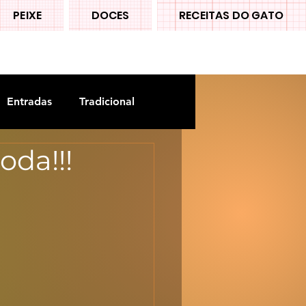
PEIXE
DOCES
RECEITAS DO GATO
Entradas
Tradicional
oda!!!