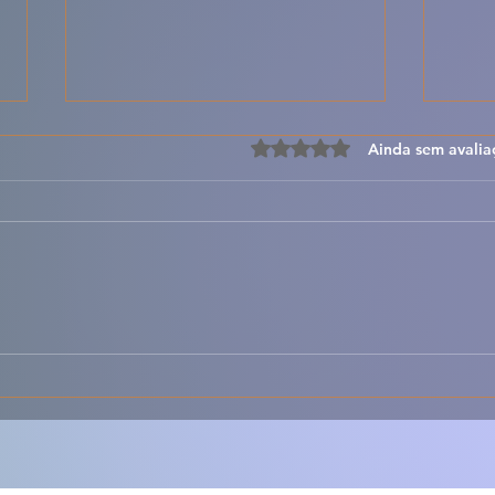
Avaliado com 0 de 5 estre
Ainda sem avalia
🦀✨ Sapateira Recheada à
🐟🍅
Portuguesa – Cremosa,
com 
Fresca e Irresistível 🇵🇹
Clás
de S