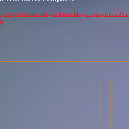
ttps://porquesim-blogdasladys.blogs.sapo.pt/bacalhau-
40