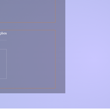
las.
ções
 Peixe-Espada Frito
Arroz de Tomate –
sico, Caseiro e Cheio
abor 🇵🇹