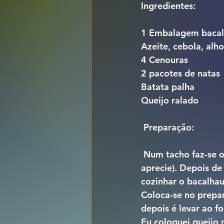
Ingredientes:
1 Embalagem bacal
Azeite, cebola, alho
4 Cenouras
2 pacotes de natas
Batata palha
Queijo ralado
 Preparação:
 Num tacho faz-se o refogado com azeite, alho e cebola picada e pimenta (para quem 
aprecie). Depois de
cozinhar o bacalhau
Coloca-se no prepar
depois é levar ao fo
Eu coloquei queijo 