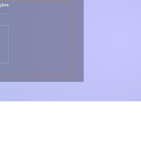
las.
ções
Folhados de Chila –
s, Folhados e
istíveis 🇵🇹