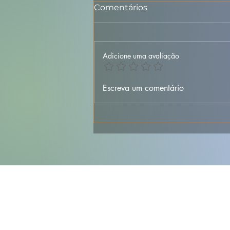
Comentários
Adicione uma avaliação
🍮✨ Baba de Camelo –
Escreva um comentário
Cremosa, Fofinha e
Irresistivelmente
Portuguesa 🇵🇹