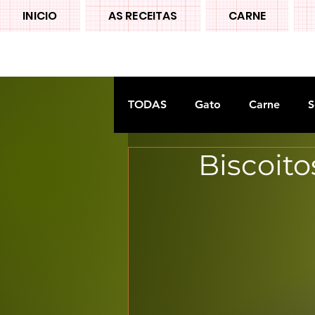
INICIO
AS RECEITAS
CARNE
TODAS
Gato
Carne
S
Biscoit
Doces tradiconais
FRUTA