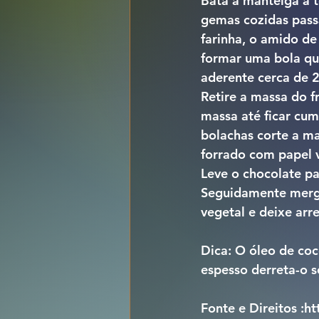
Bata a manteiga à 
gemas cozidas passa
farinha, o amido de
formar uma bola que
aderente cerca de 
Retire a massa do f
massa até ficar cu
bolachas corte a ma
forrado com papel v
Leve o chocolate p
Seguidamente mergu
vegetal e deixe arre
Dica: O óleo de coc
espesso derreta-o s
Fonte e Direitos :