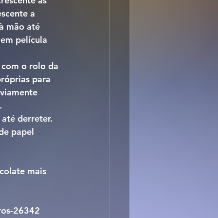
rescente as 
scente a 
 à mão até 
em película 
 com o rolo da 
róprias para 
eviamente 
.
té derreter. 
de papel 
colate mais 
aros-26342