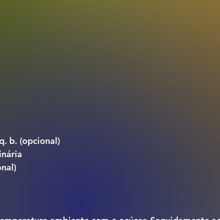
. b. (opcional)
inária
nal)