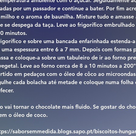
temperatura ambiente com o açúcar. Seguidamente ac
das por um passador e continue a bater. Por fim acre
 milho e o aroma de baunilha. Misture tudo e amasse
 se despega da taça. Leve ao frigorífico embrulhado 
20 minutos.
rigorífico e sobre uma bancada enfarinhada estenda-a
m uma espessura entre 6 a 7 mm. Depois com formas p
ssa e coloque-a sobre um tabuleiro de ir ao forno pr
egetal. Leve ao forno cerca de 8 a 10 minutos a 200º
artido em pedaços com o óleo de côco ao microondas a
lhe cada bolacha até metade e coloque numa folha 
fecer.
o vai tornar o chocolate mais fluido. Se gostar do cho
em o óleo de coco.
https://saborsemmedida.blogs.sapo.pt/biscoitos-hung