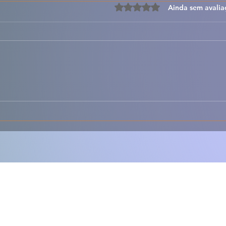
Avaliado com 0 de 5 estre
Ainda sem avalia
🎃✨ Azevias de Abóbora à
🥐✨ 
Antiga – Doces, Delicadas
Doce
e Cheias de Tradição 🇵🇹
Irres