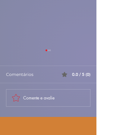
Comentários
0.0 / 5 (0)
Comente e avalie
🎃✨ Azevias de
🥐✨ Folhados d
Abóbora à Antiga –
– Doces, Folha
Doces, Delicadas e
Irresistíveis 🇵
Cheias de Tradição 🇵🇹