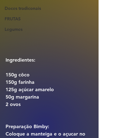
Doces tradiconais
FRUTAS
Legumes
Ingredientes:
150g côco
150g farinha
125g açúcar amarelo
50g margarina
2 ovos
Preparação Bimby:
Coloque a manteiga e o açucar no 