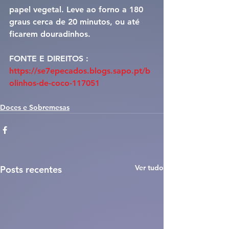
papel vegetal. Leve ao forno a 180 
graus cerca de 20 minutos, ou até 
ficarem douradinhos.
FONTE E DIREITOS : 
https://se7epecados.blogs.sapo.pt/b
olinhos-de-coco-117051
Doces e Sobremesas
Ver tudo
Posts recentes