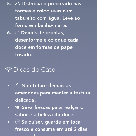
🍮 Distribua o preparado nas 
formas e coloque-as num 
tabuleiro com água. Leve ao 
forno em 
banho-maria
.
✅ Depois de prontas, 
desenforme e coloque cada 
doce em formas de papel 
frisado.
💡 Dicas do Gato
🌰 Não triture demais as 
amêndoas para manter a textura 
delicada.
🍽️ Sirva frescas para realçar o 
sabor e a beleza do doce.
🕒 Se quiser, guarde em local 
fresco e consuma em até 2 dias 