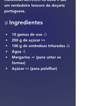
um verdadeiro tesouro da doçaria 
portuguesa.
Ingredientes
🛒 
10 gemas de ovo 🥚
250 g de açúcar 🍬
100 g de amêndoas trituradas 🌰
Água 💧
Margarina 🧈 (para untar as 
formas)
Açúcar 🍬 (para polvilhar)