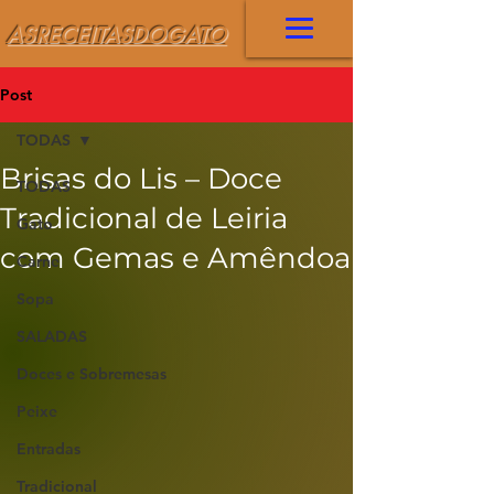
ASRECEITASDOGATO
Post
TODAS
Brisas do Lis – Doce
TODAS
Tradicional de Leiria
Gato
com Gemas e Amêndoa
Carne
Sopa
SALADAS
Doces e Sobremesas
Peixe
Entradas
Tradicional