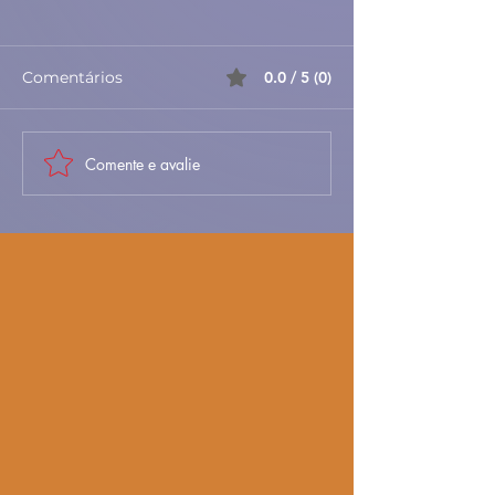
Comentários
0.0 / 5 (0)
Comente e avalie
Sopa de Entulho –
🍮✨ Baba de C
Receita Portuguesa
Cremosa, Fofi
Rústica e
Irresistivelmen
Reconfortante
Portuguesa 🇵