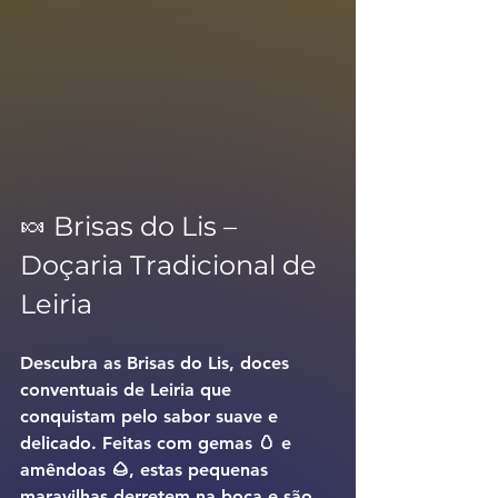
🍬 Brisas do Lis – 
Doçaria Tradicional de 
Leiria
Descubra as 
Brisas do Lis
, doces 
conventuais de 
Leiria
 que 
conquistam pelo sabor suave e 
delicado. Feitas com 
gemas 🥚 e 
amêndoas 🌰
, estas pequenas 
maravilhas derretem na boca e são 