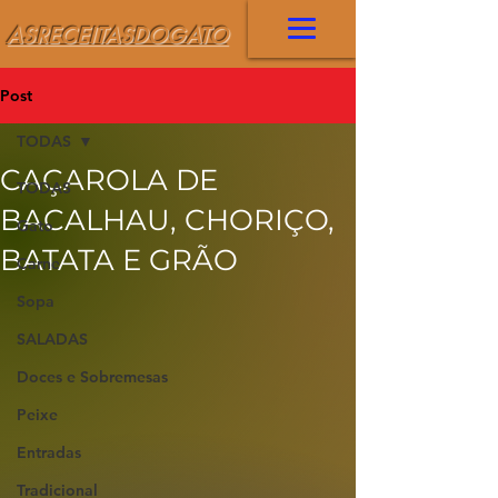
ASRECEITASDOGATO
Post
TODAS
CAÇAROLA DE
TODAS
BACALHAU, CHORIÇO,
Gato
BATATA E GRÃO
Carne
Sopa
SALADAS
Doces e Sobremesas
Peixe
Entradas
Tradicional