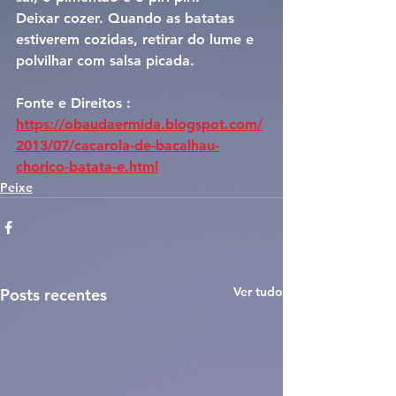
Deixar cozer. Quando as batatas 
estiverem cozidas, retirar do lume e 
polvilhar com salsa picada.
Fonte e Direitos : 
https://obaudaermida.blogspot.com/
2013/07/cacarola-de-bacalhau-
chorico-batata-e.html
Peixe
Ver tudo
Posts recentes