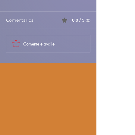
Comentários
0.0 / 5 (0)
Comente e avalie
🎃✨ Azevias de
🥐✨ Folhados d
Abóbora à Antiga –
– Doces, Folha
Doces, Delicadas e
Irresistíveis 🇵
Cheias de Tradição 🇵🇹