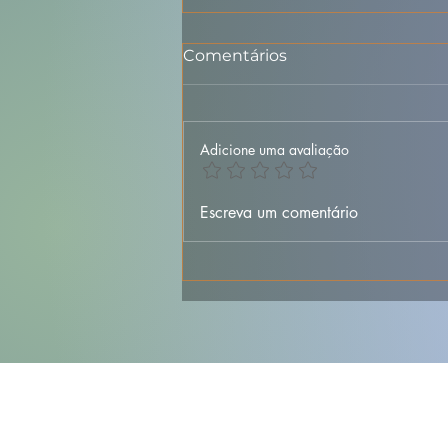
Comentários
Adicione uma avaliação
🐐🍚 Maranho da Beira
Escreva um comentário
Baixa – Tradicional,
Aromático e Cheio de
Sabor Português 🇵🇹