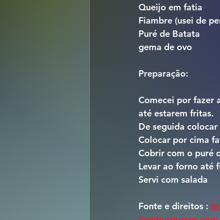
Queijo em fatia
Fiambre (usei de pe
Puré de Batata
gema de ovo
Preparação:
Comecei por fazer a
até estarem fritas.
De seguida colocar
Colocar por cima fa
Cobrir com o puré 
Levar ao forno até 
Servi com salada
Fonte e direitos : 
ht
hamburgueres-com-