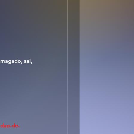
smagado, sal, 
adao-de-