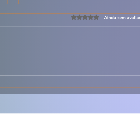
Avaliado com 0 de 5 estre
Ainda sem avalia
🍝🔥 Lasanha
🥣🌿
Desconstruída – Todo o
Rúst
Sabor da Lasanha, Mas
Sabo
Muito Mais Fácil 🇵🇹