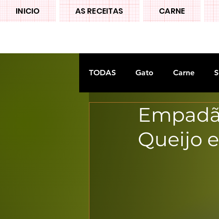
INICIO
AS RECEITAS
CARNE
TODAS
Gato
Carne
S
Empadã
Doces tradiconais
FRUTA
Queijo 