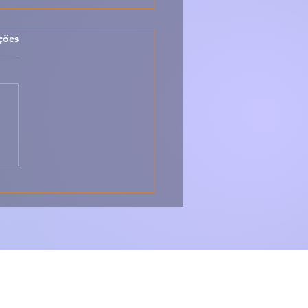
las.
ções
 Sopa Montanheira –
ica, Forte e Cheia de
r da Serra 🇵🇹