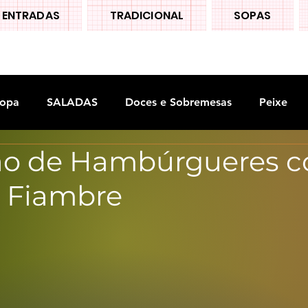
ENTRADAS
TRADICIONAL
SOPAS
opa
SALADAS
Doces e Sobremesas
Peixe
o de Hambúrgueres 
S
Legumes
e Fiambre