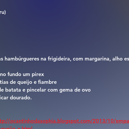
ru)
s hambúrgueres na frigideira, com margarina, alho e
 no fundo um pirex
tias de queijo e fiambre
de batata e pincelar com gema de ovo
ficar dourado.
tp://ocantinhodasophia.blogspot.com/2013/10/emp
queijo-e.html