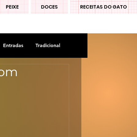
PEIXE
DOCES
RECEITAS DO GATO
Entradas
Tradicional
com