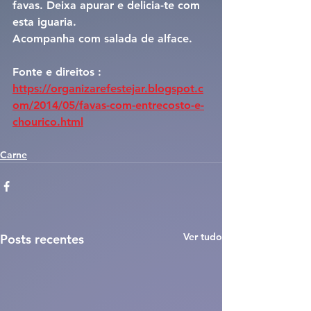
favas. Deixa apurar e delicia-te com 
esta iguaria.
Acompanha com salada de alface.
Fonte e direitos : 
https://organizarefestejar.blogspot.c
om/2014/05/favas-com-entrecosto-e-
chourico.html
Carne
Ver tudo
Posts recentes