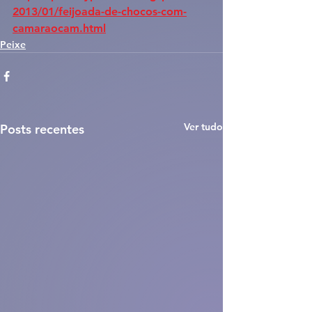
2013/01/feijoada-de-chocos-com-
camaraocam.html
Peixe
Ver tudo
Posts recentes