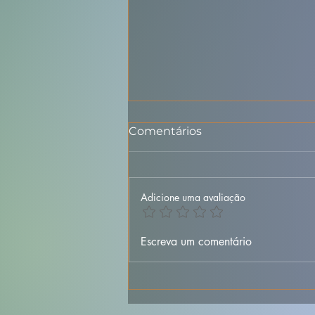
Comentários
Adicione uma avaliação
🐟🥔 Bacalhau à
Escreva um comentário
Margarida da Praça –
Versão Simples e
Deliciosa