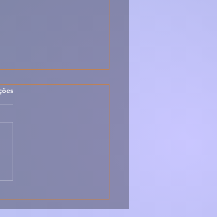
las.
ções
 Baba de Camelo –
osa, Fofinha e
sistivelmente
uguesa 🇵🇹