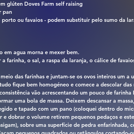
em glúten Doves Farm self raising
r pan
o porto ou favaios - podem substituir pelo sumo da lar
to em agua morna e mexer bem.
a farinha, o sal, a raspa da laranja, o cálice de favai
meio das farinhas e juntam-se os ovos inteiros um a 
tudo fique bem homogéneo e comece a descolar das 
 consistência vão acrescentando um pouco de farinha
ormar uma bola de massa. Deixem descansar a massa
tegido e tapado com um pano (coloquei dentro do micr
r e dobrar o volume retirem pequenos pedaços e est
nsigam), sobre uma superfície de pedra enfarinhada, 
Façam pequenos quadrados ou retângulos cortando-o