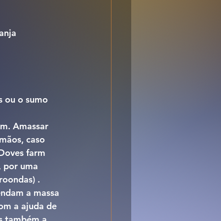
anja
os ou o sumo 
um. Amassar 
mãos, caso 
 Doves farm 
, por uma 
oondas) . 
endam a massa 
com a ajuda de 
s também a 