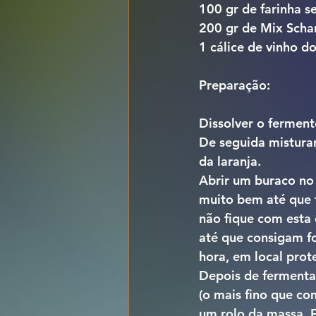
100 gr de farinha s
200 gr de Mix Scha
1 cálice de vinho d
Preparação:
Dissolver o fermen
De seguida misturar 
da laranja. 
Abrir um buraco no 
muito bem até que 
não fique com esta
até que consigam f
hora, em local pro
Depois de fermenta
(o mais fino que co
um rolo da massa. 