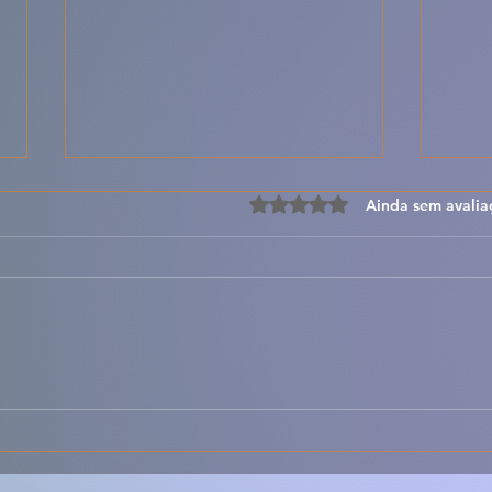
Avaliado com 0 de 5 estre
Ainda sem avalia
Sopa de Entulho – Receita
🍮✨
Portuguesa Rústica e
Crem
Reconfortante
Irre
Port