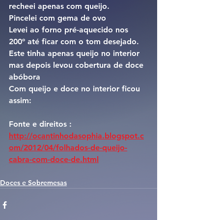
recheei apenas com queijo.
Pincelei com gema de ovo
Levei ao forno pré-aquecido nos 
200º até ficar com o tom desejado.
Este tinha apenas queijo no interior 
mas depois levou cobertura de doce 
abóbora
Com queijo e doce no interior ficou 
assim:
Fonte e direitos : 
http://ocantinhodasophia.blogspot.c
om/2012/04/folhados-de-queijo-
cabra-com-doce-de.html
Doces e Sobremesas