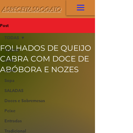
ASRECEITASDOGATO
Post
TODAS
FOLHADOS DE QUEIJO
TODAS
CABRA COM DOCE DE
Gato
ABÓBORA E NOZES
Carne
Sopa
SALADAS
Doces e Sobremesas
Peixe
Entradas
Tradicional