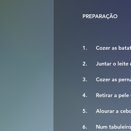
PREPARAÇÃO
1.      Cozer as bat
2.      Juntar o lei
3.      Cozer as per
4.      Retirar a pe
5.      Alourar a ce
6.      Num tabulei