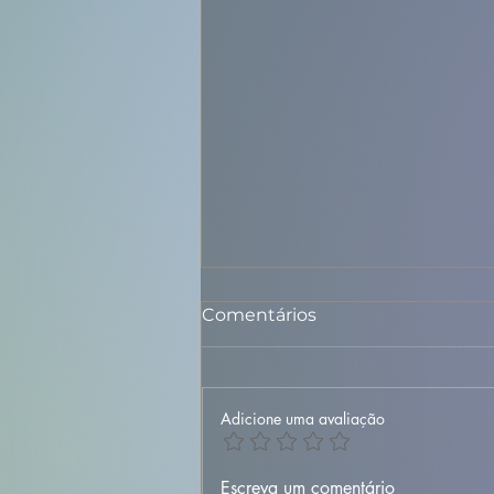
Comentários
Adicione uma avaliação
🐐🍚 Maranho da Beira
Escreva um comentário