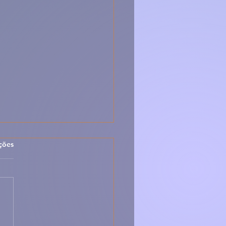
las.
ções
 Sopa Montanheira –