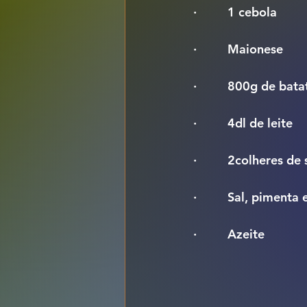
·         1 cebola
·         Maionese
·         800g de bata
·         4dl de leite
·         2colheres 
·         Sal, piment
·         Azeite