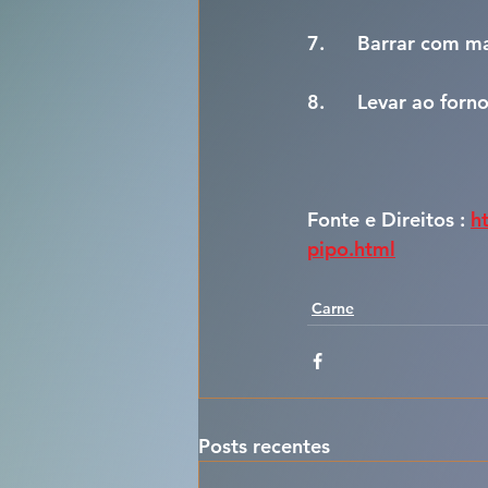
7.      Barrar com 
8.      Levar ao forn
Fonte e Direitos : 
h
pipo.html
Carne
Posts recentes