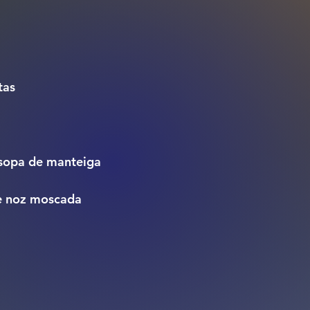
tas
de sopa de manteiga
a e noz moscada