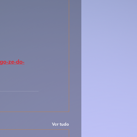
go-ze-do-
Ver tudo