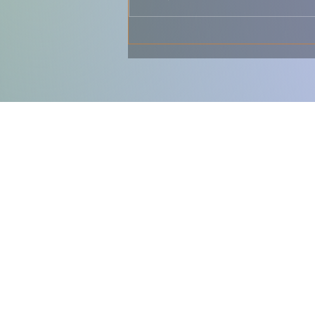
Baixa – Tradicional,
Aromático e Cheio de
Sabor Português 🇵🇹