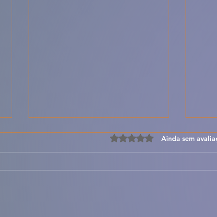
Avaliado com 0 de 5 estre
Ainda sem avalia
🍝🔥 Lasanha
🥣🌿