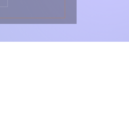
ica, Forte e Cheia de
r da Serra 🇵🇹