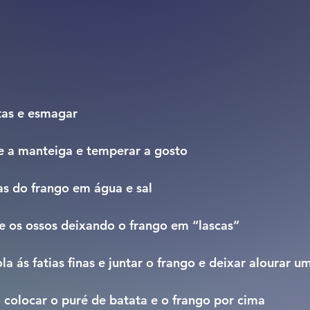
atas e esmagar
te e a manteiga e temperar a gosto
nas do frango em água e sal
le e os ossos deixando o frango em “lascas”
bola ás fatias finas e juntar o frango e deixar alourar 
ro colocar o puré de batata e o frango por cima