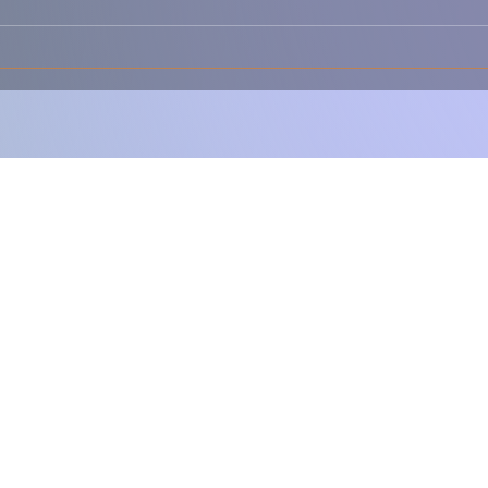
Desconstruída – Todo o
Rúst
Sabor da Lasanha, Mas
Sabo
Muito Mais Fácil 🇵🇹