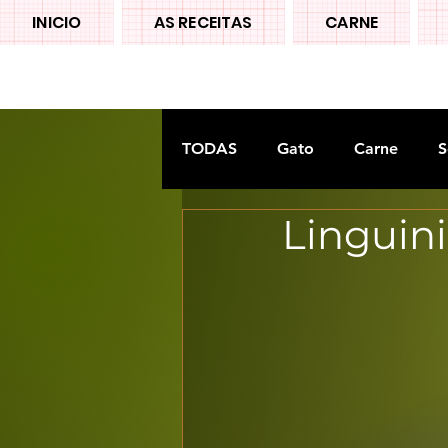
INICIO
AS RECEITAS
CARNE
TODAS
Gato
Carne
S
Linguin
Doces tradiconais
FRUTA