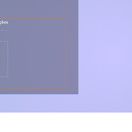
las.
ções
 Peixe-Espada Frito
Arroz de Tomate –
sico, Caseiro e Cheio
abor 🇵🇹