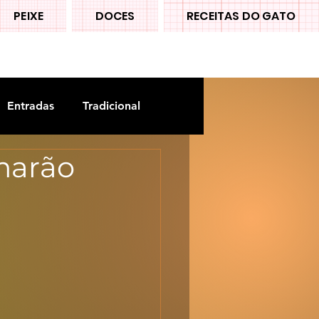
PEIXE
DOCES
RECEITAS DO GATO
Entradas
Tradicional
marão