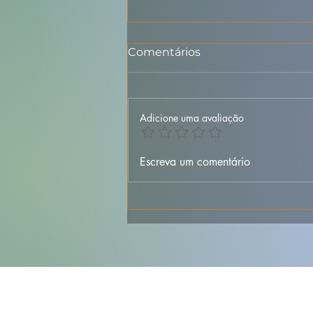
Comentários
Adicione uma avaliação
🐟🥔 Bacalhau à
Escreva um comentário
Margarida da Praça –
Versão Simples e
Deliciosa