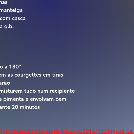
nas
 manteiga
 com casca
a q.b.
o a 180º
m as courgettes em tiras
arão
misturem tudo num recipiente 
e pimenta e envolvam bem
ante 20 minutos
ttps://tascadorato.blogspot.com/2016/12/linguini-de