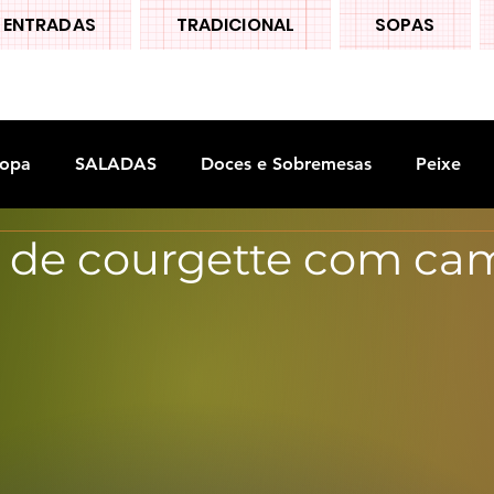
ENTRADAS
TRADICIONAL
SOPAS
opa
SALADAS
Doces e Sobremesas
Peixe
i de courgette com ca
S
Legumes