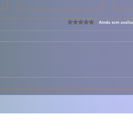
Avaliado com 0 de 5 estre
Ainda sem avalia
🦀✨ Sapateira Recheada à
🐟🍅
Portuguesa – Cremosa,
com 
Fresca e Irresistível 🇵🇹
Clás
de S