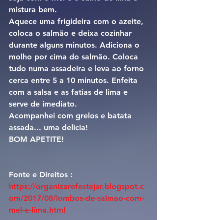
mistura bem.
Aquece uma frigideira com o azeite, 
coloca o salmão e deixa cozinhar 
durante alguns minutos. Adiciona o 
molho por cima do salmão. Coloca 
tudo numa assadeira e leva ao forno 
cerca entre 5 a 10 minutos. Enfeita 
com a salsa e as fatias de lima e 
serve de imediato.
Acompanhei com grelos e batata 
assada... uma delicia!
BOM APETITE!
Fonte e Direitos : 
https://organizarefestejar.blogspot.c
om/2017/08/lombos-de-salmao-com-
mel-e-lima.html