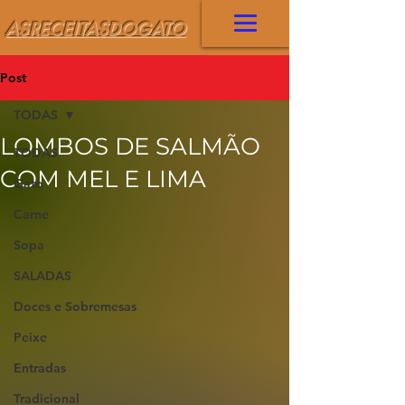
ASRECEITASDOGATO
Post
TODAS
LOMBOS DE SALMÃO
TODAS
COM MEL E LIMA
Gato
Carne
Sopa
SALADAS
Doces e Sobremesas
Peixe
Entradas
Tradicional