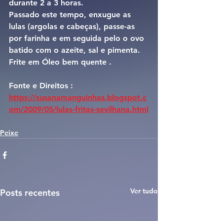
durante 2 a 3 horas.
Passado este tempo, enxugue as 
lulas (argolas e cabeças), passe-as 
por farinha e em seguida pelo o ovo 
batido com o azeite, sal e pimenta.
Frite em Óleo bem quente .
Fonte e Direitos : 
https://susanamanguinhas.blogspot.c
om/2009/05/lulas-fritas-sevilhana.html
Peixe
Ver tudo
Posts recentes