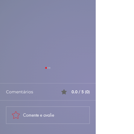
Comentários
0.0 / 5 (0)
Comente e avalie
🦀✨ Sapateira
🐟🍅 Peixe-Es
Recheada à
Frito com Arro
Portuguesa – Cremosa,
Tomate – Cláss