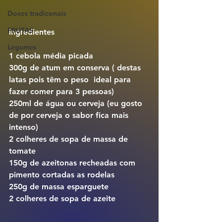
Doces tradiconais
FRUTAS
ingredientes
Legumes
1 cebola média picada
300g de atum em conserva ( destas 
latas pois têm o peso  ideal para 
fazer comer para 3 pessoas) 
250ml de água ou cerveja (eu gosto 
de por cerveja o sabor fica mais 
intenso)
2 colheres de sopa de massa de 
tomate
150g de azeitonas recheadas com 
pimento cortadas as rodelas
250g de massa esparguete
2 colheres de sopa de azeite