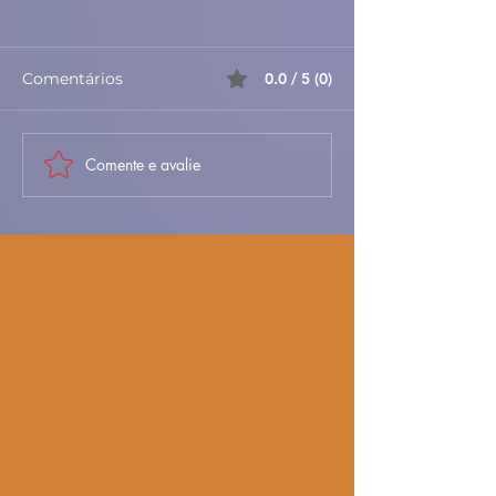
Comentários
0.0 / 5 (0)
Comente e avalie
🦀✨ Sapateira
🥐✨ Folhados d
Recheada à
– Doces, Folha
Portuguesa – Cremosa,
Irresistíveis 🇵
Fresca e Irresistível 🇵🇹