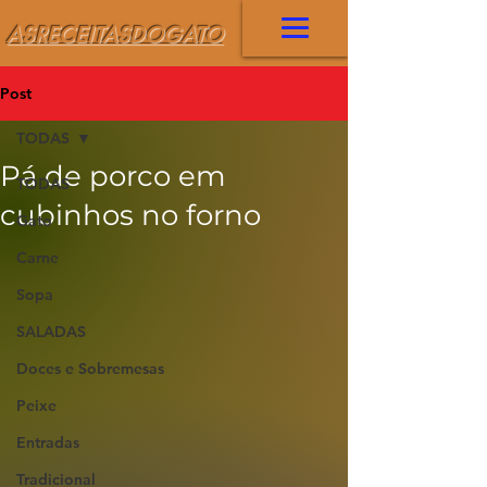
ASRECEITASDOGATO
Post
TODAS
Pá de porco em
TODAS
cubinhos no forno
Gato
Carne
Sopa
SALADAS
Doces e Sobremesas
Peixe
Entradas
Tradicional