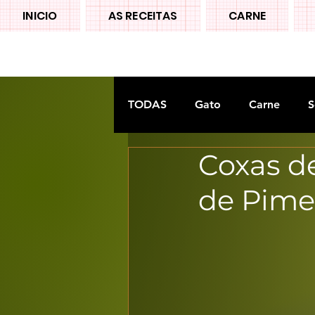
INICIO
AS RECEITAS
CARNE
TODAS
Gato
Carne
S
Coxas d
Doces tradiconais
FRUTA
de Pime