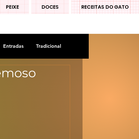
PEIXE
DOCES
RECEITAS DO GATO
Entradas
Tradicional
remoso