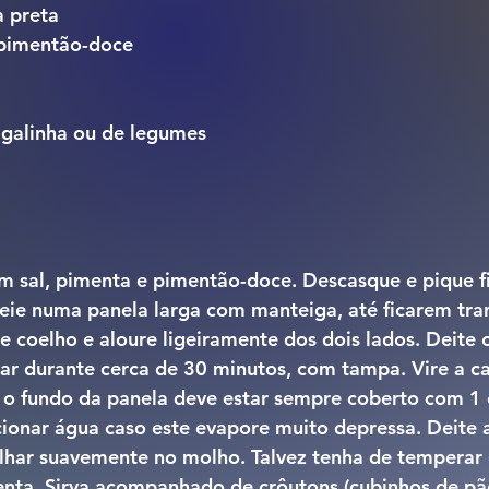
a preta
 pimentão-doce
 galinha ou de legumes
m sal, pimenta e pimentão-doce. Descasque e pique f
teie numa panela larga com manteiga, até ficarem tran
e coelho e aloure ligeiramente dos dois lados. Deite 
sar durante cerca de 30 minutos, com tampa. Vire a c
 o fundo da panela deve estar sempre coberto com 1 c
cionar água caso este evapore muito depressa. Deite a
ilhar suavemente no molho. Talvez tenha de temperar 
enta. Sirva acompanhado de crôutons (cubinhos de p