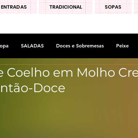
ENTRADAS
TRADICIONAL
SOPAS
opa
SALADAS
Doces e Sobremesas
Peixe
e Coelho em Molho C
S
Legumes
ntão-Doce