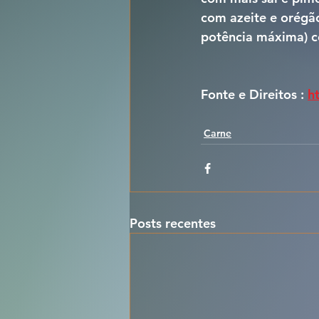
com azeite e orégão
potência máxima) c
Fonte e Direitos : 
h
Carne
Posts recentes