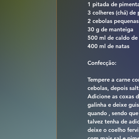
1 pitada de piment
3 colheres (chá) de
2 cebolas pequenas
30 g de manteiga
500 ml de caldo de
400 ml de natas
Confecção:
Tempere a carne co
cebolas, depois sal
Adicione as coxas d
galinha e deixe gui
quando , sendo que
talvez tenha de adi
deixe o coelho ferv
com mais sal e pim