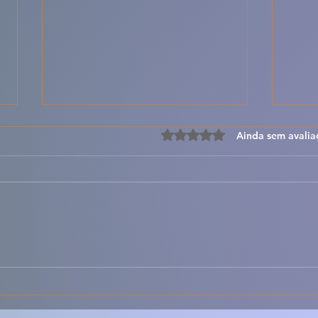
Avaliado com 0 de 5 estre
Ainda sem avalia
🍝🔥 Lasanha
🥣🌿
Desconstruída – Todo o
Rúst
Sabor da Lasanha, Mas
Sabo
Muito Mais Fácil 🇵🇹