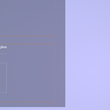
las.
ções
 Sopa Montanheira –
ica, Forte e Cheia de
r da Serra 🇵🇹