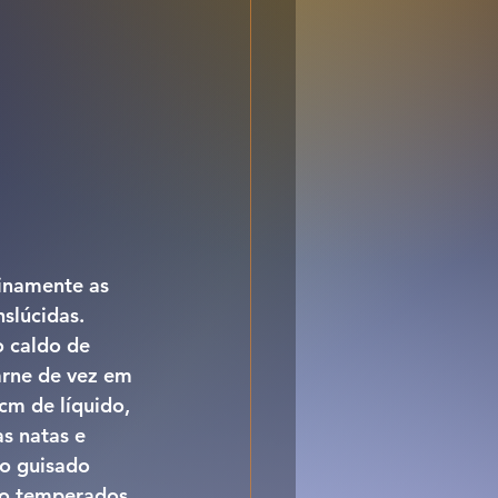
inamente as 
slúcidas. 
o caldo de 
arne de vez em 
m de líquido, 
s natas e 
o guisado 
ão temperados 