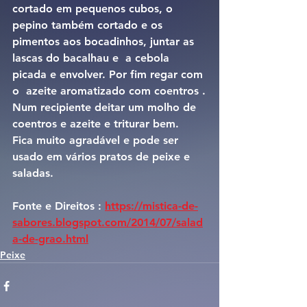
cortado em pequenos cubos, o 
pepino também cortado e os 
pimentos aos bocadinhos, juntar as 
lascas do bacalhau e  a cebola 
picada e envolver. Por fim regar com 
o  azeite aromatizado com coentros .
Num recipiente deitar um molho de 
coentros e azeite e triturar bem.
Fica muito agradável e pode ser 
usado em vários pratos de peixe e 
saladas.
Fonte e Direitos : 
https://mistica-de-
sabores.blogspot.com/2014/07/salad
a-de-grao.html
Peixe