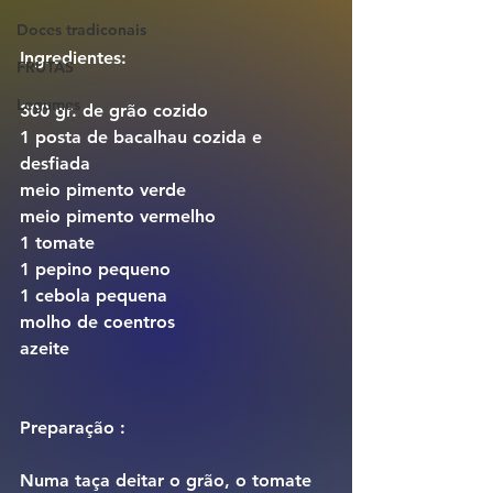
Doces tradiconais
Ingredientes:
FRUTAS
Legumes
300 gr. de grão cozido
1 posta de bacalhau cozida e 
desfiada
meio pimento verde
meio pimento vermelho
1 tomate
1 pepino pequeno
1 cebola pequena
molho de coentros
azeite
Preparação :
Numa taça deitar o grão, o tomate 