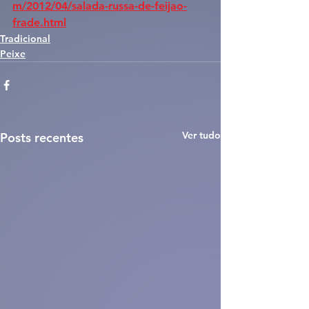
m/2012/04/salada-russa-de-feijao-
frade.html
Tradicional
Peixe
Ver tudo
Posts recentes