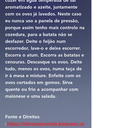
cozer em água temperada de sal 
aromatizado e azeite, juntamente 
com os ovos já lavados. Neste caso 
eu nunca uso a panela de pressão, 
porque assim tenho mais controlo na 
cozedura, para a batata não se 
desfazer. Deite o feijão num 
escorredor, lave-o e deixe escorrer. 
Escorra o atum. Escorra as batatas e 
cenouras. Descasque os ovos. Deite 
tudo, menos os ovos, numa taça de 
ir à mesa e misture. Enfeite com os 
ovos cortados em gomos. Sirva 
quente ou frio a acompanhar com 
maionese e uma salada.
Fonte e Direitos 
:
https://mimosnacomida.blogspot.co