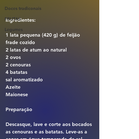
Doces tradiconais
FRUTAS
Ingredientes:
Legumes
1 lata pequena (420 g) de feijão 
frade cozido
2 latas de atum ao natural
2 ovos
2 cenouras
4 batatas 
sal aromatizado
Azeite
Maionese
Preparação
Descasque, lave e corte aos bocados 
as cenouras e as batatas. Leve-as a 