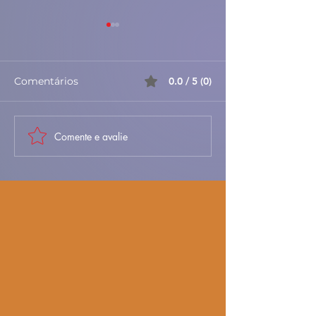
Comentários
0.0 / 5 (0)
Comente e avalie
Sopa de Entulho –
🐐🍚 Maranho 
Receita Portuguesa
Baixa – Tradici
Rústica e
Aromático e C
Reconfortante
Sabor Portugu