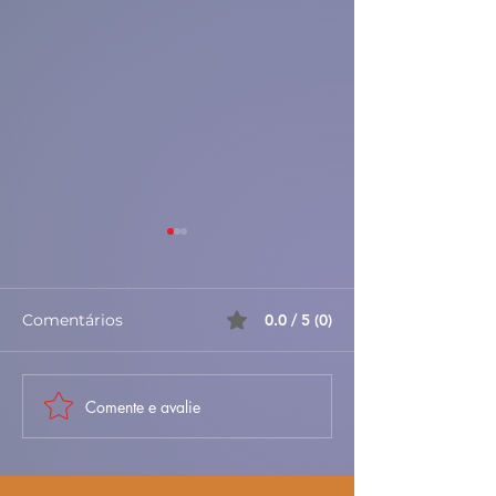
Comentários
0.0 / 5 (0)
Comente e avalie
🦀✨ Sapateira
🐟🍅 Peixe-Es
Recheada à
Frito com Arro
Portuguesa – Cremosa,
Tomate – Cláss
Fresca e Irresistível 🇵🇹
Caseiro e Chei