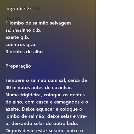
Doces tradiconais
Ingredientes 
FRUTAS
1 lombo de salmão selvagem
Legumes
sal marinho q.b.
azeite q.b.
coentros q,.b.
3 dentes de alho
Preparação 
Tempere o salmão com sal, cerca de 
30 minutos antes de cozinhar.
Numa frigideira, coloque os dentes 
de alho, com casca e esmagados e o 
azeite. Deixe aquecer e coloque o 
lombo de salmão; deixe selar e vire-
o, deixando selar do outro lado.
Depois deste estar selado, baixe o 