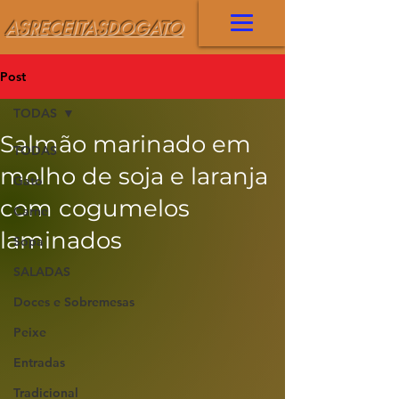
ASRECEITASDOGATO
Post
TODAS
Salmão marinado em
TODAS
molho de soja e laranja
Gato
com cogumelos
Carne
laminados
Sopa
SALADAS
Doces e Sobremesas
Peixe
Entradas
Tradicional