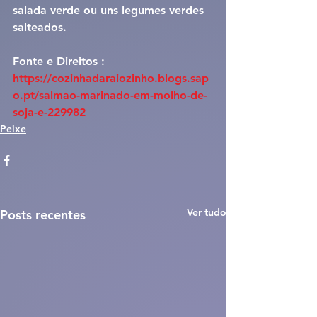
salada verde ou uns legumes verdes 
salteados. 
Fonte e Direitos : 
https://cozinhadaraiozinho.blogs.sap
o.pt/salmao-marinado-em-molho-de-
soja-e-229982
Peixe
Ver tudo
Posts recentes