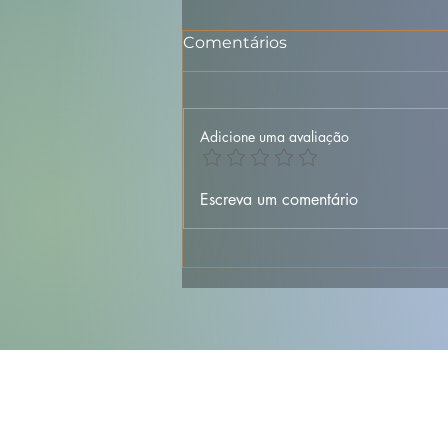
Comentários
Adicione uma avaliação
Sopa de Entulho – Receita
Escreva um comentário
Portuguesa Rústica e
Reconfortante