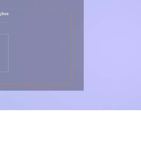
las.
ções
 Sopa Montanheira –
ica, Forte e Cheia de
r da Serra 🇵🇹