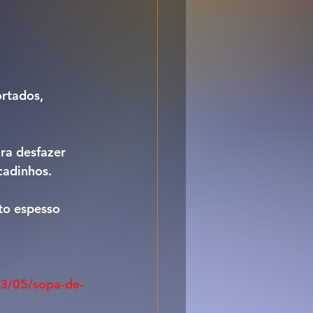
rtados, 
ra desfazer 
cadinhos. 
to espesso 
13/05/sopa-de-