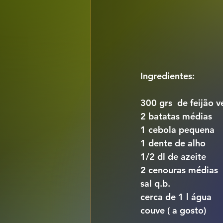
Ingredientes:
300 grs  de feijão 
2 batatas médias 
1 cebola pequena
1 dente de alho
1/2 dl de azeite
2 cenouras médias
sal q.b.
cerca de 1 l água
couve ( a gosto)