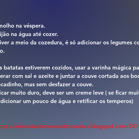
molho na véspera.
ijão na água até cozer.
iver a meio da cozedura, é só adicionar os legumes co
o.
s batatas estiverem cozidos, usar a varinha mágica pa
perar com sal e azeite e juntar a couve cortada aos bo
ocadinho, mas sem desfazer a couve.
car muito duro, deve ser um creme leve ( se ficar mui
adicionar um pouco de água e retificar os temperos)
ttps://aromassaboreseoutrascoisas.blogspot.com/20