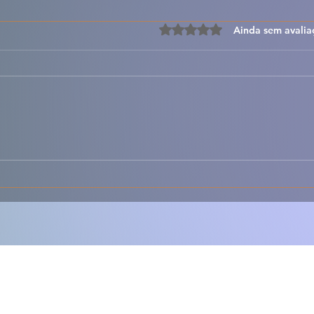
Avaliado com 0 de 5 estre
Ainda sem avalia
🥣🌿 Sopa Saloia –
🥣🌿
Tradicional, Rica e Cheia
Rúst
de Sabores da Horta 🇵🇹
Sabo