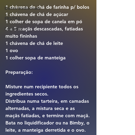
1 chávena de chá de farinha p/ bolos
Doces tradiconais
1 chávena de chá de açúcar
FRUTAS
1 colher de sopa de canela em pó
4 a 5 maçãs descascadas, fatiadas 
Legumes
muito fininhas
1 chávena de chá de leite
1 ovo
1 colher sopa de manteiga
Preparação:
Misture num recipiente todos os 
ingredientes secos.
Distribua numa tarteira, em camadas 
alternadas, a mistura seca e as 
maçãs fatiadas, e termine com maçã.
Bata no liquidificador ou na Bimby, o 
leite, a manteiga derretida e o ovo.