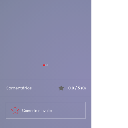
Comentários
0.0 / 5 (0)
Comente e avalie
🎃✨ Azevias de
🥐✨ Folhados d
Abóbora à Antiga –
– Doces, Folha
Doces, Delicadas e
Irresistíveis 🇵