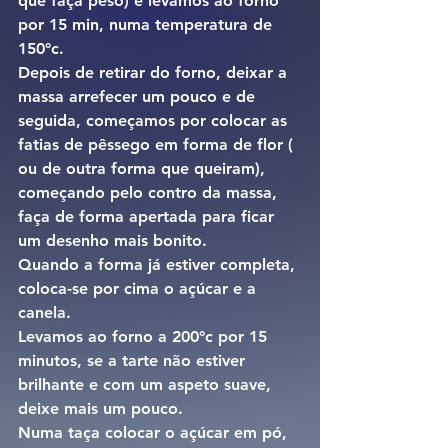
que faça peso) e levamos ao forno 
por 15 min, numa temperatura de 
150°c.
Depois de retirar do forno, deixar a 
massa arrefecer um pouco e de 
seguida, começamos por colocar as 
fatias de pêssego em forma de flor ( 
ou de outra forma que queiram), 
começando pelo contro da massa, 
faça de forma apertada para ficar 
um desenho mais bonito.
Quando a forma já estiver completa, 
coloca-se por cima o açúcar e a 
canela.
Levamos ao forno a 200°c por 15 
minutos, se a tarte não estiver 
brilhante e com um aspeto suave, 
deixe mais um pouco.
Numa taça colocar o açúcar em pó, 