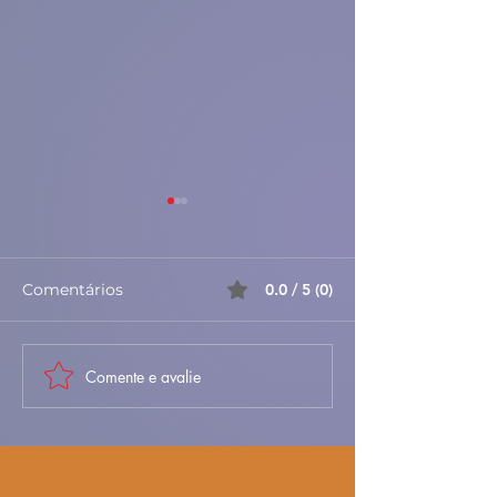
Comentários
0.0 / 5 (0)
Comente e avalie
🎃✨ Azevias de
🥐✨ Folhados d
Abóbora à Antiga –
– Doces, Folha
Doces, Delicadas e
Irresistíveis 🇵
Cheias de Tradição 🇵🇹