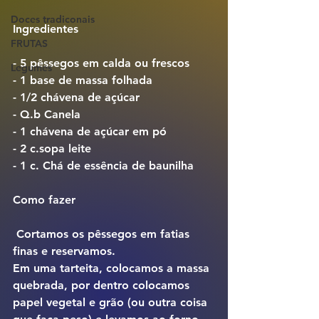
Doces tradiconais
Ingredientes
FRUTAS
- 5 pêssegos em calda ou frescos
Legumes
- 1 base de massa folhada
- 1/2 chávena de açúcar
- Q.b Canela
- 1 chávena de açúcar em pó
- 2 c.sopa leite
- 1 c. Chá de essência de baunilha
Como fazer
 Cortamos os pêssegos em fatias 
finas e reservamos.
Em uma tarteita, colocamos a massa 
quebrada, por dentro colocamos 
papel vegetal e grão (ou outra coisa 