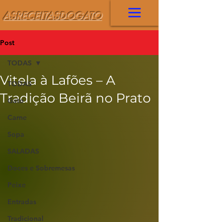
ASRECEITASDOGATO
Post
TODAS
Vitela à Lafões – A
TODAS
Tradição Beirã no Prato
Gato
Carne
Sopa
SALADAS
Doces e Sobremesas
Peixe
Entradas
Tradicional