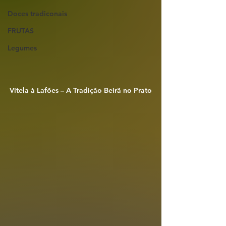
Doces tradiconais
FRUTAS
Legumes
Vitela à Lafões – A Tradição Beirã no Prato