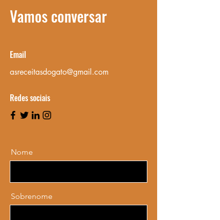
Vamos conversar
Email
asreceitasdogato@gmail.com
Redes sociais
Nome
Sobrenome