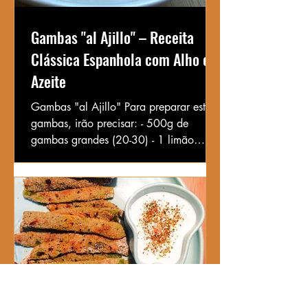
Gambas "al Ajillo" – Receita
Clássica Espanhola com Alho e
Azeite
Gambas "al Ajillo" Para preparar estas
gambas, irão precisar: - 500g de
gambas grandes (20-30) - 1 limão
(raspa e sumo) - flor de sal a...