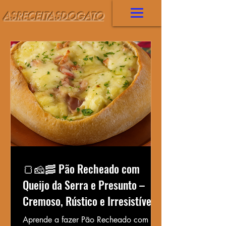
ASRECEITASDOGATO
🍞🧀🥓 Pão Recheado com
Queijo da Serra e Presunto –
Cremoso, Rústico e Irresistível
🇵🇹
Aprende a fazer Pão Recheado com