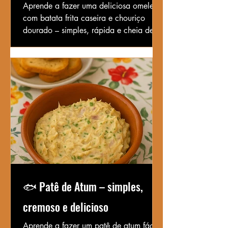
Aprende a fazer uma deliciosa omelete
com batata frita caseira e chouriço
dourado – simples, rápida e cheia de
sabor português.
🐟 Patê de Atum – simples,
cremoso e delicioso
Aprende a fazer um patê de atum fácil,