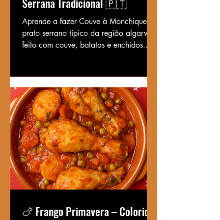
Serrana Tradicional 🇵🇹
Aprende a fazer Couve à Monchique,
prato serrano típico da região algarvia,
feito com couve, batatas e enchidos.
Receita rústica, simples e cheia de sabor
tradicional.
🍗 Frango Primavera – Colorido,