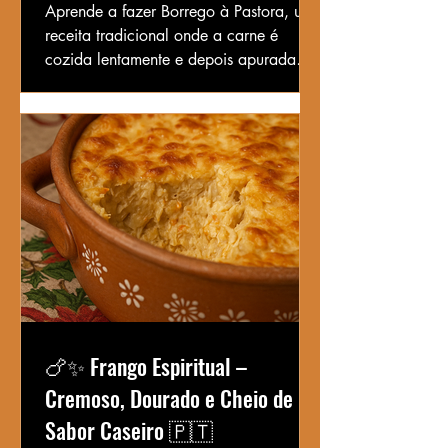
Aprende a fazer Borrego à Pastora, uma
receita tradicional onde a carne é
cozida lentamente e depois apurada
com alho, cebola, azeite e vinho
branco. Simples, rústico e delicioso.
🍗✨ Frango Espiritual –
Cremoso, Dourado e Cheio de
Sabor Caseiro 🇵🇹