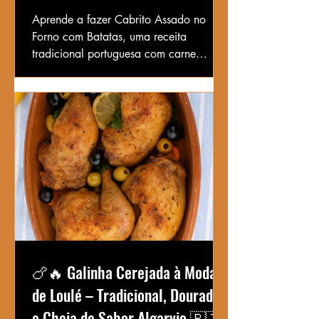
🇵🇹
Aprende a fazer Cabrito Assado no
Forno com Batatas, uma receita
tradicional portuguesa com carne
suculenta e batatas douradas. Perfeita
para dias festivos.
🍗🔥 Galinha Cerejada à Moda
de Loulé – Tradicional, Dourada
e Cheia de Sabor Algarvio 🇵🇹