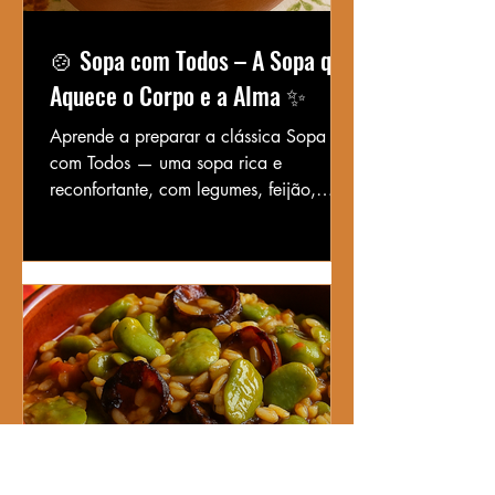
🍲 Sopa com Todos – A Sopa que
Aquece o Corpo e a Alma ✨
Aprende a preparar a clássica Sopa
com Todos — uma sopa rica e
reconfortante, com legumes, feijão,
massa e carnes variadas. Um verdadeiro
prato português cheio de sabor e
tradição.