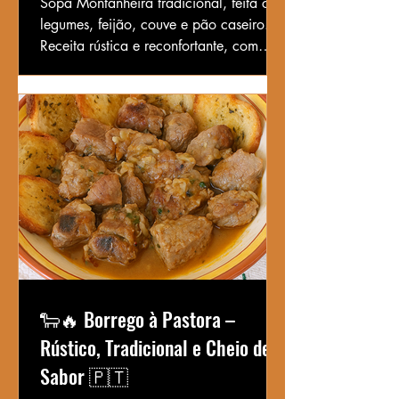
Sopa Montanheira tradicional, feita com
legumes, feijão, couve e pão caseiro.
Receita rústica e reconfortante, com
opção de entrecosto ou toucinho
entremeado.
🐑🔥 Borrego à Pastora –
Rústico, Tradicional e Cheio de
Sabor 🇵🇹