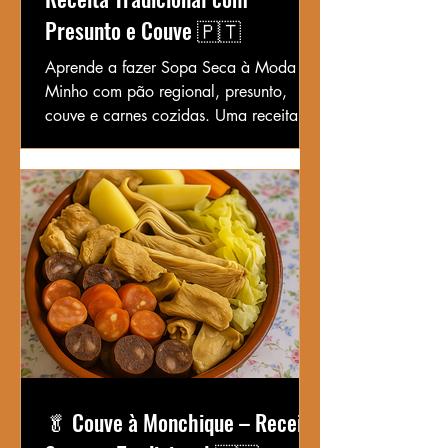
Presunto e Couve 🇵🇹
Aprende a fazer Sopa Seca à Moda do
Minho com pão regional, presunto,
couve e carnes cozidas. Uma receita
tradicional, rústica e cheia de sabor
minhoto.
🥬 Couve à Monchique – Receita