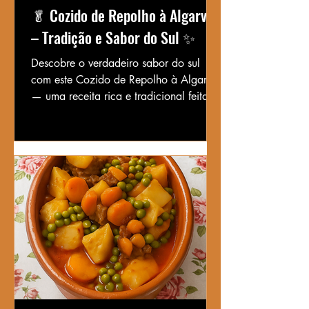
🥬 Cozido de Repolho à Algarvia
– Tradição e Sabor do Sul ✨
Descobre o verdadeiro sabor do sul
com este Cozido de Repolho à Algarvia
— uma receita rica e tradicional feita
com feijão, carne, enchidos e o toque
fresco da hortelã.