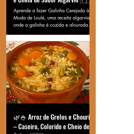
Aprende a fazer Galinha Cerejada à
Moda de Loulé, uma receita algarvia
onde a galinha é cozida e alourada
para criar um molho rico e cheio de
sabor. Tradicional, simples e deliciosa.
🌿🍚 Arroz de Grelos e Chouriço
– Caseiro, Colorido e Cheio de