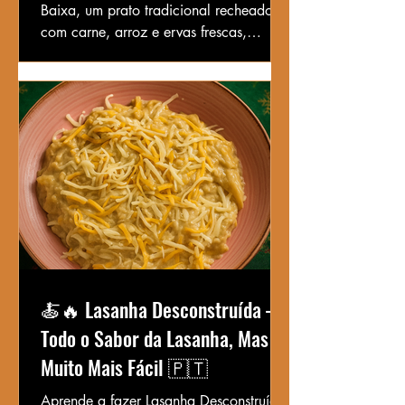
Baixa, um prato tradicional recheado
com carne, arroz e ervas frescas,
cozido lentamente para um sabor
autêntico e serrano.
🍝🔥 Lasanha Desconstruída –
Todo o Sabor da Lasanha, Mas
Muito Mais Fácil 🇵🇹
Aprende a fazer Lasanha Desconstruída,