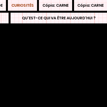
DE
CURIOSITÉS
Cópia: CARNE
Cópia: CARNE
QU'EST-CE QUI VA ÊTRE AUJOURD'HUI ?