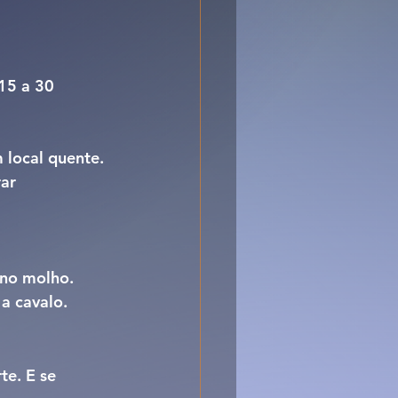
15 a 30 
 local quente.
ar 
r no molho.
 a cavalo.
e. E se 