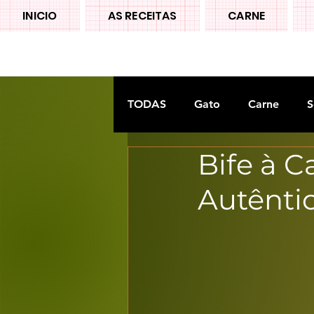
INICIO
AS RECEITAS
CARNE
TODAS
Gato
Carne
S
Bife à C
Doces tradiconais
FRUTA
Autênti