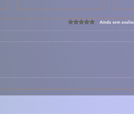
Avaliado com 0 de 5 estre
Ainda sem avalia
Francesinha à Moda do
Cozi
Porto – Receita Tradicional
Trad
com Molho Caseiro
Com