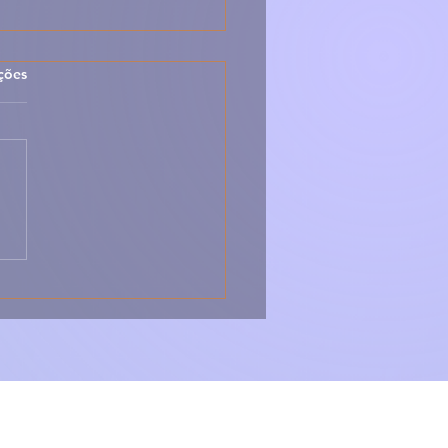
las.
ções
do à Portuguesa
icional – Receita
pleta e Saborosa