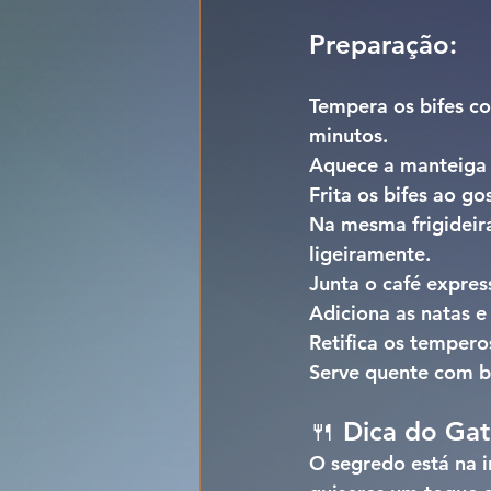
Preparação:
Tempera os bifes co
minutos.
Aquece a manteiga e
Frita os bifes ao g
Na mesma frigideira
ligeiramente.
Junta o café express
Adiciona as natas 
Retifica os temperos
Serve quente com ba
🍴 Dica do Gat
O segredo está na i