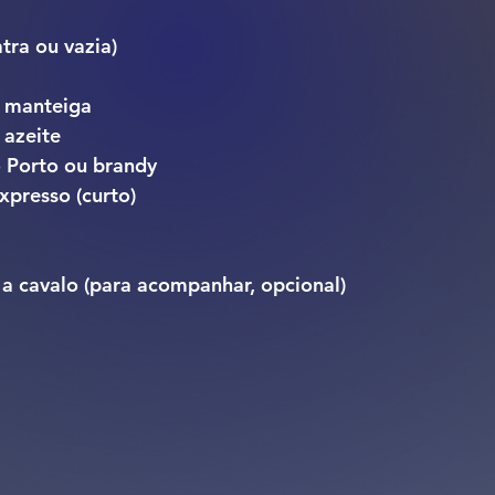
atra ou vazia)
e manteiga
 azeite
o Porto ou brandy
xpresso (curto)
o a cavalo (para acompanhar, opcional)