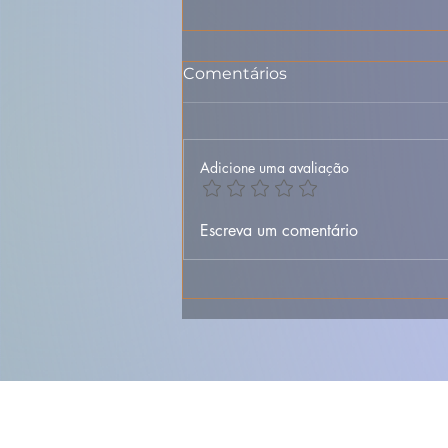
Comentários
Adicione uma avaliação
Bifanas no Pão à Moda do
Escreva um comentário
Porto – Receita Tradicional
e Saborosa