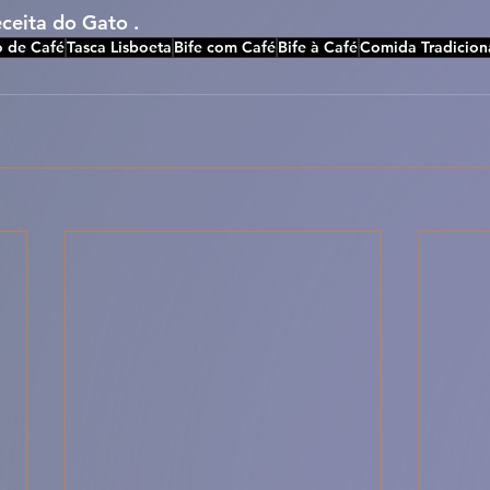
eceita do Gato .
 de Café
Tasca Lisboeta
Bife com Café
Bife à Café
Comida Tradicion