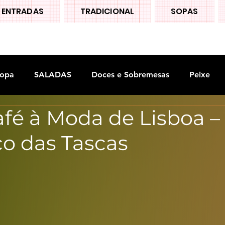
ENTRADAS
TRADICIONAL
SOPAS
opa
SALADAS
Doces e Sobremesas
Peixe
afé à Moda de Lisboa –
S
Legumes
co das Tascas