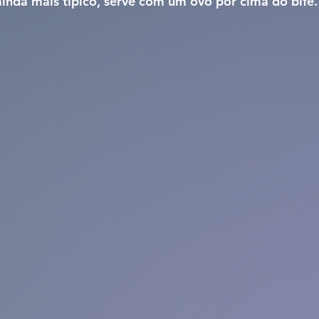
inda mais típico, serve com um ovo por cima do bife.