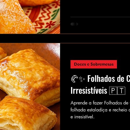
Doces e Sobremesas
🥐✨ Folhados de Ch
Irresistíveis 🇵🇹
Aprende a fazer Folhados de 
folhada estaladiça e recheio 
e irresistível.