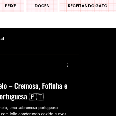
PEIXE
DOCES
RECEITAS DO GATO
nal
o – Cremosa, Fofinha e
Portuguesa 🇵🇹
melo, uma sobremesa portuguesa
ta com leite condensado cozido e ovos.