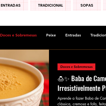
ENTRADAS
TRADICIONAL
SOPAS
Doces e Sobremesas
Peixe
Entradas
Tradicio
Doces e Sobremesas
🍮✨ Baba de Camel
Irresistivelmente 
Aprende a fazer Baba de Ca
clássica, cremosa e fofa, fei