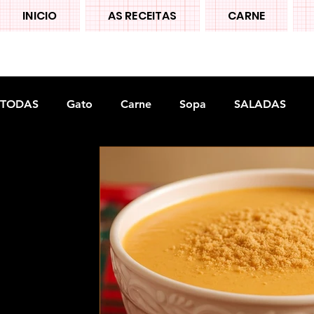
INICIO
AS RECEITAS
CARNE
TODAS
Gato
Carne
Sopa
SALADAS
Doces tradiconais
FRUTAS
Legumes