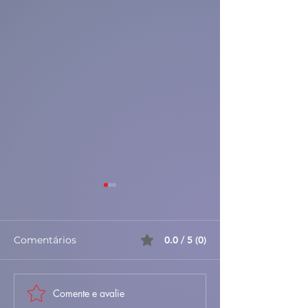
Comentários
0.0 / 5 (0)
Comente e avalie
🐐🍚 Maranho da Beira
🦀✨ Sapateira