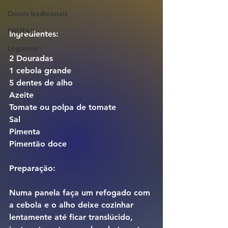
Doces tradiconais
FRUTAS
Ingredientes:
Legumes
2 Douradas
1 cebola grande
5 dentes de alho
Azeite
Tomate ou polpa de tomate
Sal
Pimenta
Pimentão doce
Preparação:
Numa panela faça um refogado com 
a cebola e o alho deixe cozinhar 
lentamente até ficar translúcido, 