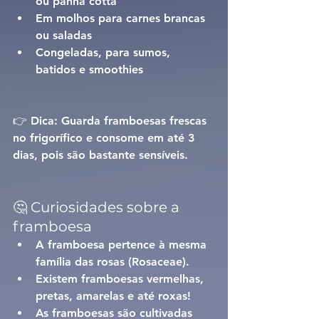
ou panna cotta
Em molhos para carnes brancas 
ou saladas
Congeladas
, para sumos, 
batidos e smoothies
👉 Dica: Guarda framboesas frescas 
no frigorífico e consome em até 3 
dias, pois são bastante sensíveis.
🤔 Curiosidades sobre a 
framboesa
A framboesa pertence à mesma 
família das rosas (Rosaceae).
Existem framboesas vermelhas, 
pretas, amarelas e até roxas!
As framboesas são cultivadas 