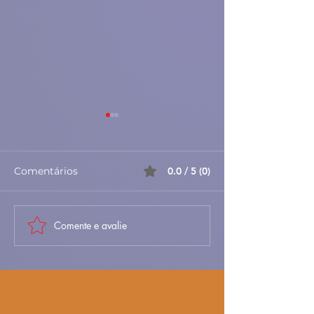
Comentários
0.0 / 5 (0)
Comente e avalie
Chuchu: Benefícios,
Maçã Assada n
como usar e
– Receita Tradi
curiosidades
Simples e Deli