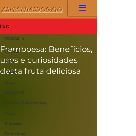
ASRECEITASDOGATO
Post
TODAS
Framboesa: Benefícios,
TODAS
usos e curiosidades
Gato
desta fruta deliciosa
Carne
Sopa
SALADAS
Doces e Sobremesas
Peixe
Entradas
Tradicional