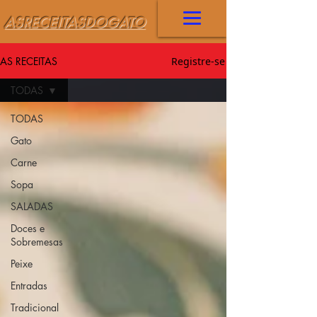
ASRECEITASDOGATO
AS RECEITAS
Registre-se
TODAS
TODAS
Gato
Carne
Sopa
SALADAS
Doces e
Sobremesas
Peixe
Entradas
Tradicional