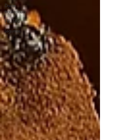
Doces
tradiconais
FRUTAS
Legumes