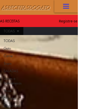
ASRECEITASDOGATO
AS RECEITAS
Registre-se
TODAS
TODAS
Gato
Carne
Sopa
SALADAS
Doces e
Sobremesas
Peixe
Entradas
Tradicional