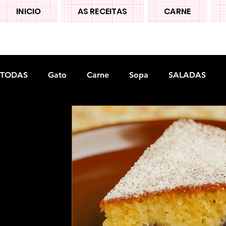
INICIO
AS RECEITAS
CARNE
TODAS
Gato
Carne
Sopa
SALADAS
Doces tradiconais
FRUTAS
Legumes