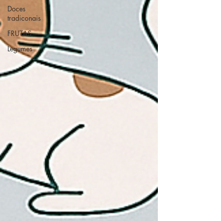
Doces
tradiconais
FRUTAS
Legumes