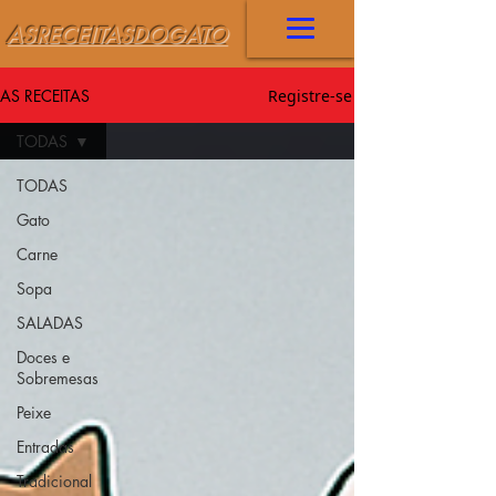
ASRECEITASDOGATO
AS RECEITAS
Registre-se
TODAS
TODAS
Gato
Carne
Sopa
SALADAS
Doces e
Sobremesas
Peixe
Entradas
Tradicional