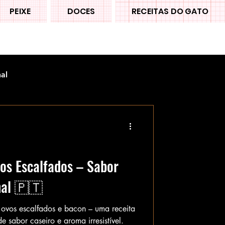
PEIXE
DOCES
RECEITAS DO GATO
nal
os Escalfados – Sabor
nal 🇵🇹
 ovos escalfados e bacon – uma receita
e sabor caseiro e aroma irresistível.