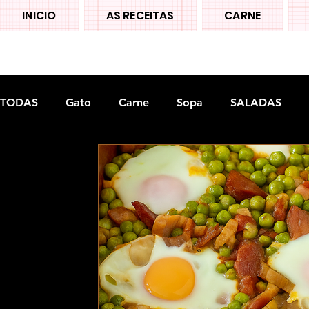
INICIO
AS RECEITAS
CARNE
TODAS
Gato
Carne
Sopa
SALADAS
Doces tradiconais
FRUTAS
Legumes