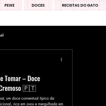
PEIXE
DOCES
RECEITAS DO GATO
nal
de Tomar – Doce
 Cremoso 🇵🇹
mar, um doce conventual típico da
dicional, rica em ovos e mergulhada em