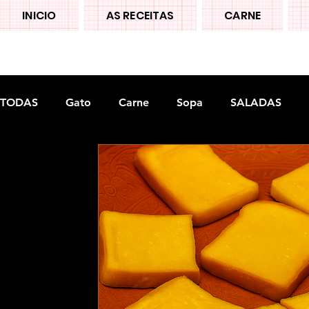
INICIO
AS RECEITAS
CARNE
TODAS
Gato
Carne
Sopa
SALADAS
Doces tradiconais
FRUTAS
Legumes