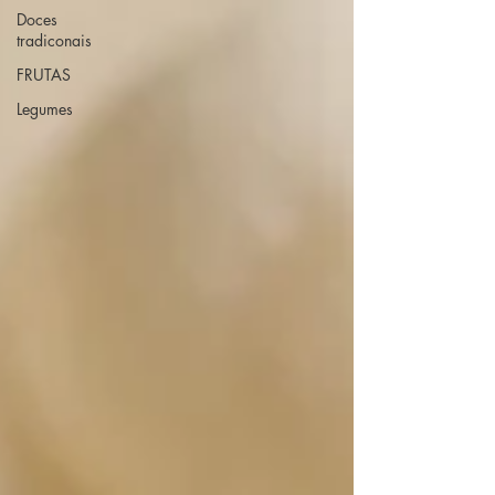
Doces
tradiconais
FRUTAS
Legumes