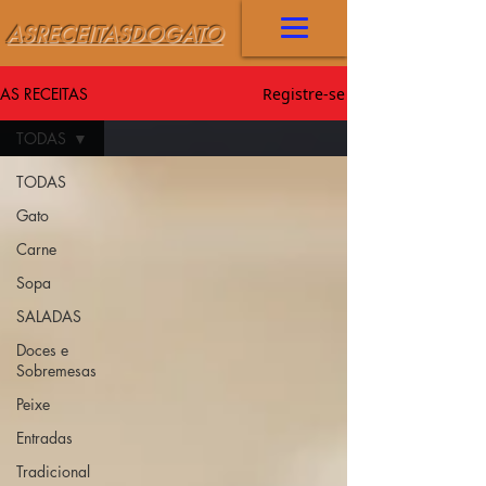
ASRECEITASDOGATO
AS RECEITAS
Registre-se
TODAS
TODAS
Gato
Carne
Sopa
SALADAS
Doces e
Sobremesas
Peixe
Entradas
Tradicional