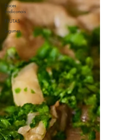
Doces
tradiconais
FRUTAS
Legumes