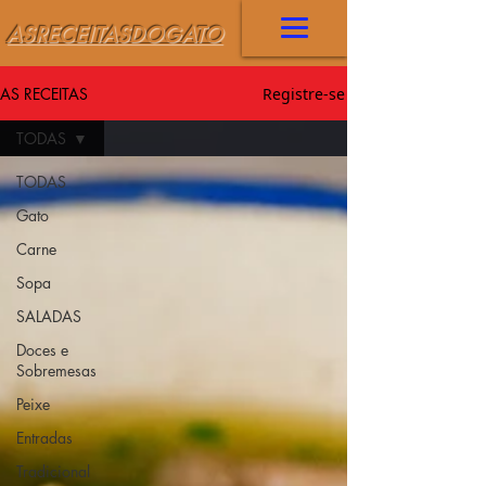
ASRECEITASDOGATO
AS RECEITAS
Registre-se
TODAS
TODAS
Gato
Carne
Sopa
SALADAS
Doces e
Sobremesas
Peixe
Entradas
Tradicional