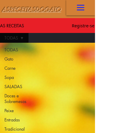
ASRECEITASDOGATO
AS RECEITAS
Registre-se
TODAS
TODAS
Gato
Carne
Sopa
SALADAS
Doces e
Sobremesas
Peixe
Entradas
Tradicional