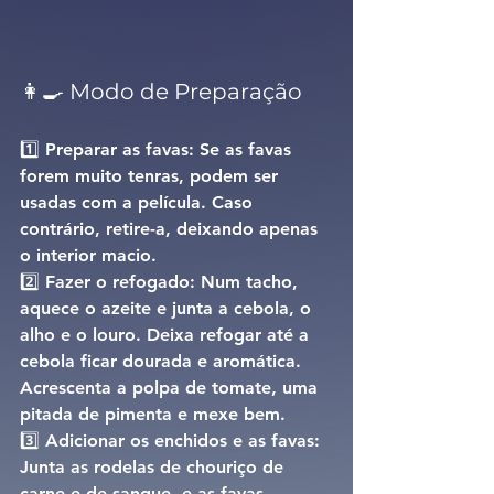
👩‍🍳 Modo de Preparação
1️⃣ 
Preparar as favas: 
Se as favas 
forem muito tenras, podem ser 
usadas com a película. Caso 
contrário, retire-a, deixando apenas 
o interior macio.
2️⃣ 
Fazer o refogado: 
Num tacho, 
aquece o azeite e junta a cebola, o 
alho e o louro. Deixa refogar até a 
cebola ficar dourada e aromática. 
Acrescenta a polpa de tomate, uma 
pitada de pimenta e mexe bem.
3️⃣ 
Adicionar os enchidos e as favas: 
Junta as rodelas de chouriço de 
carne e de sangue, e as favas 