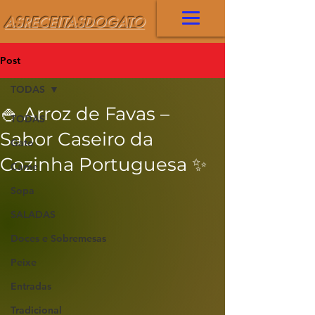
ASRECEITASDOGATO
Post
TODAS
🍚 Arroz de Favas –
TODAS
Sabor Caseiro da
Gato
Cozinha Portuguesa ✨
Carne
Sopa
SALADAS
Doces e Sobremesas
Peixe
Entradas
Tradicional