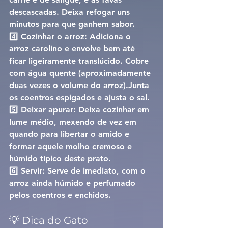
descascadas. Deixa refogar uns 
minutos para que ganhem sabor.
4️⃣ 
Cozinhar o arroz: 
Adiciona o 
arroz carolino e envolve bem até 
ficar ligeiramente translúcido. Cobre 
com água quente (aproximadamente 
duas vezes o volume do arroz).Junta 
os coentros espigados e ajusta o sal.
5️⃣ 
Deixar apurar: 
Deixa cozinhar em 
lume médio, mexendo de vez em 
quando para libertar o amido e 
formar aquele 
molho cremoso e 
húmido
 típico deste prato.
6️⃣ 
Servir: 
Serve de imediato, com o 
arroz ainda húmido e perfumado 
pelos coentros e enchidos.
💡 Dica do Gato