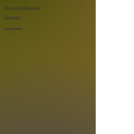
Doces tradiconais
FRUTAS
Legumes