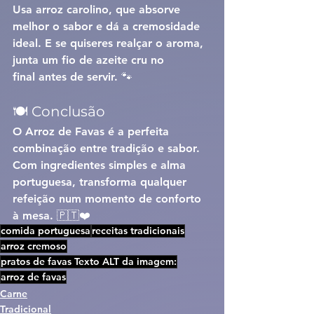
Usa 
arroz carolino
, que absorve 
melhor o sabor e dá a cremosidade 
ideal. E se quiseres realçar o aroma, 
junta um fio de 
azeite cru no 
final
 antes de servir. 🐾
🍽️ Conclusão
O 
Arroz de Favas
 é a perfeita 
combinação entre tradição e sabor. 
Com ingredientes simples e alma 
portuguesa, transforma qualquer 
refeição num momento de conforto 
à mesa. 🇵🇹❤️
comida portuguesa
receitas tradicionais
arroz cremoso
pratos de favas Texto ALT da imagem:
arroz de favas
Carne
Tradicional