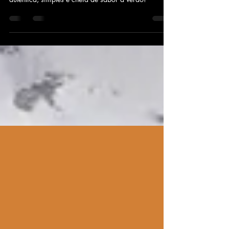
Descobre como fazer a tradicional sardinha assada
à portuguesa com salada de pimentos. Receita
autêntica, simples e cheia de sabor a verão!