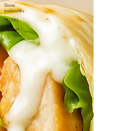
Doces
tradiconais
FRUTAS
Legumes