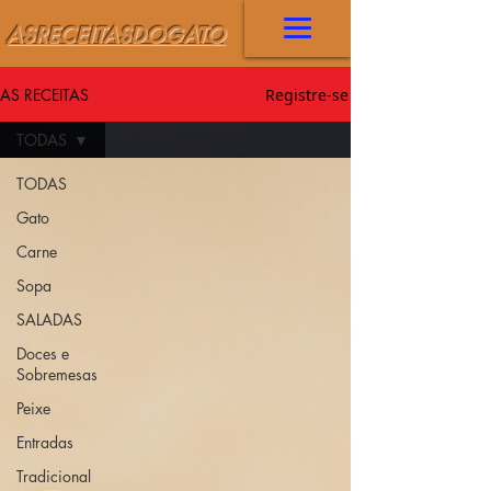
ASRECEITASDOGATO
AS RECEITAS
Registre-se
TODAS
TODAS
Gato
Carne
Sopa
SALADAS
Doces e
Sobremesas
Peixe
Entradas
Tradicional