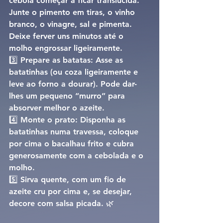
cebola começar a ficar translúcida. 
Junte o pimento em tiras, o vinho 
branco, o vinagre, sal e pimenta. 
Deixe ferver uns minutos até o 
molho engrossar ligeiramente.
3️⃣ 
Prepare as batatas: 
Asse as 
batatinhas (ou coza ligeiramente e 
leve ao forno a dourar). Pode dar-
lhes um pequeno “murro” para 
absorver melhor o azeite.
4️⃣ 
Monte o prato: 
Disponha as 
batatinhas numa travessa, coloque 
por cima o bacalhau frito e cubra 
generosamente com a cebolada e o 
molho.
5️⃣ 
Sirva quente
, com um fio de 
azeite cru por cima e, se desejar, 
decore com salsa picada. 🌿