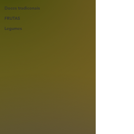
Doces tradiconais
FRUTAS
Legumes