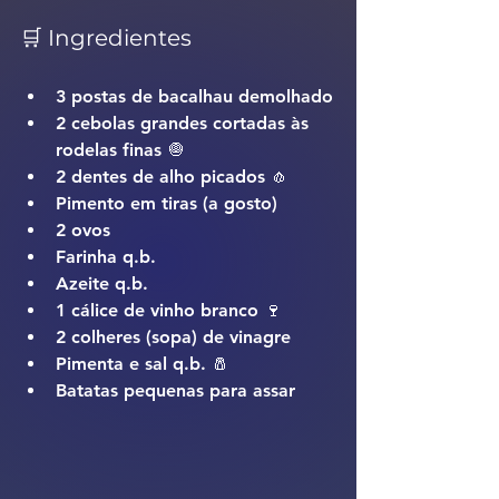
🛒 Ingredientes
3 postas de bacalhau demolhado
2 cebolas grandes cortadas às 
rodelas finas 🧅
2 dentes de alho picados 🧄
Pimento em tiras (a gosto)
2 ovos
Farinha q.b.
Azeite q.b.
1 cálice de vinho branco 🍷
2 colheres (sopa) de vinagre
Pimenta e sal q.b. 🧂
Batatas pequenas para assar