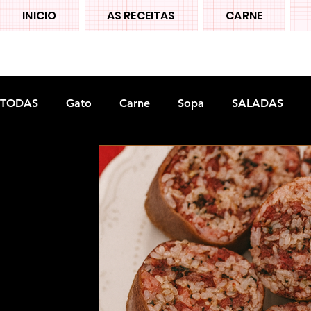
INICIO
AS RECEITAS
CARNE
TODAS
Gato
Carne
Sopa
SALADAS
Doces tradiconais
FRUTAS
Legumes